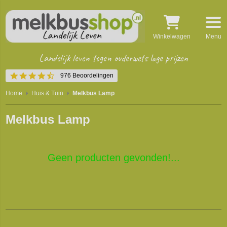
Winkelwagen
Menu
Landelijk leven tegen ouderwets lage prijzen
4.5
976 Beoordelingen
star
rating
Home
Huis & Tuin
Melkbus Lamp
Melkbus Lamp
Geen producten gevonden!...