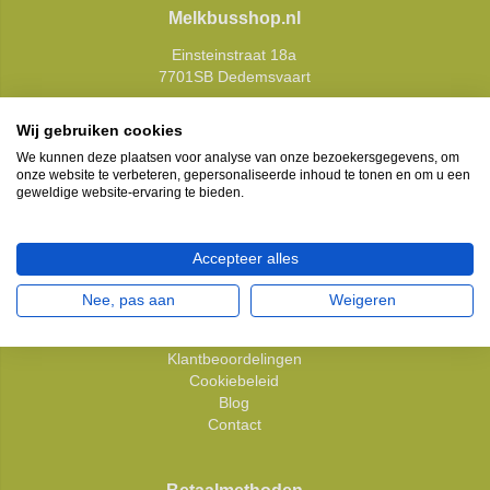
Melkbusshop.nl
Einsteinstraat 18a
7701SB Dedemsvaart
E:
info@melkbusshop.nl
Wij gebruiken cookies
We kunnen deze plaatsen voor analyse van onze bezoekersgegevens, om
onze website te verbeteren, gepersonaliseerde inhoud te tonen en om u een
geweldige website-ervaring te bieden.
Klantenservice
Over ons
Algemene voorwaarden
Accepteer alles
Privacy Policy
Betaalmethoden
Nee, pas aan
Weigeren
Verzenden & retourneren
Sitemap
Klantbeoordelingen
Cookiebeleid
Blog
Contact