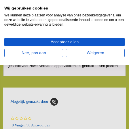
en tussen planten.
Wij gebruiken cookies
Onkruid en mos in één behandeling verwijderen
We kunnen deze plaatsen voor analyse van onze bezoekersgegevens, om
Onkruid tussen de tegels en mos op je bestrating kunnen je terras
onze website te verbeteren, gepersonaliseerde inhoud te tonen en om u een
ontsieren. Daarnaast kunnen ze schade veroorzaken en gladheid
geweldige website-ervaring te bieden.
opleveren. Met deze onkruidverdelger pak je het probleem snel en
doeltreffend aan.
De handige sprayvorm maakt het eenvoudig om het middel direct op
Accepteer alles
onkruid en mos aan te brengen. Binnen 3 uur zie je al resultaat. Let er
wel op dat het niet regent of binnenkort gaat regenen, want dat kan de
werking verminderen. De beste periode om dit product te gebruiken is
Nee, pas aan
Weigeren
tussen april en augustus.
Deze onkruidbestrijder wordt geleverd in een verpakking van 5 liter en is
geschikt voor zowel verharde oppervlakken als gebruik tussen planten.
Mogelijk gemaakt door
0.0
star
0 Vragen \ 0 Antwoorden
rating