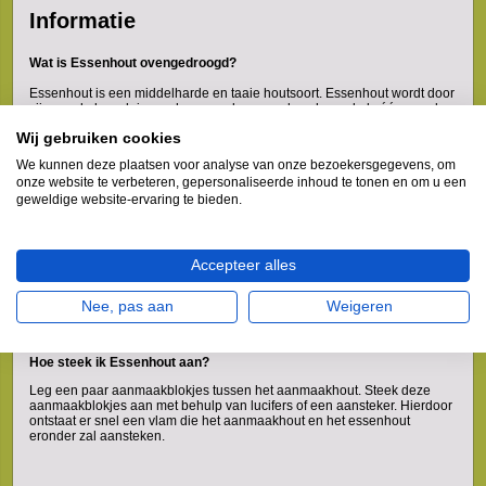
Informatie
Wat is Essenhout ovengedroogd?
Essenhout is een middelharde en taaie houtsoort. Essenhout wordt door
zijn goede brandeigenschappen algemeen beschouwd als één van de
beste haardhout soorten. Het natuurlijk drogen van vers essenhout duurt
Wij gebruiken cookies
gemiddeld 2 jaar, vandaar dat wij het hout voor u drogen! Essenhout
wordt gedroogd in droogkamers tot het vochtpercentage tussen de 10
We kunnen deze plaatsen voor analyse van onze bezoekersgegevens, om
en 20 procent is. Dit zorgt ervoor dat u direct kunt beginnen met stoken.
onze website te verbeteren, gepersonaliseerde inhoud te tonen en om u een
geweldige website-ervaring te bieden.
Waarom Essenhout ovengedroogd?
Essenhout dat goed brand, brandt traag en spat niet. Essenhout brand
mooi en rustig. Door de lage vochtigheid is essen, bijzonder goed te
stoken.
Accepteer alles
Lange brandduur
Hoge Warmteafgifte
Nee, pas aan
Weigeren
Laag vochtpercentage
Hoe steek ik Essenhout aan?
Leg een paar aanmaakblokjes tussen het aanmaakhout. Steek deze
aanmaakblokjes aan met behulp van lucifers of een aansteker. Hierdoor
ontstaat er snel een vlam die het aanmaakhout en het essenhout
eronder zal aansteken.