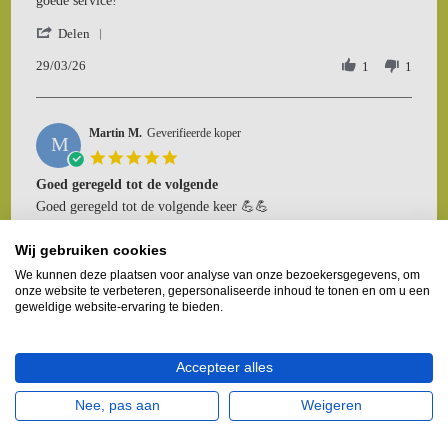
goede service!
29
besteld
'
Mar
Delen
Share
2026
29/03/26
Review
1
1
by
Monique
O.
Martin M.
on
Geverifieerde koper
M
29
5.0
Mar
star
Goed geregeld tot de volgende
2026
rating
Review
review
Goed geregeld tot de volgende keer 💪💪
by
stating
'
Martin
Goed
Delen
Wij gebruiken cookies
Share
M.
geregeld
16/03/26
Review
1
1
on
tot
We kunnen deze plaatsen voor analyse van onze bezoekersgegevens, om
by
16
de
onze website te verbeteren, gepersonaliseerde inhoud te tonen en om u een
Martin
geweldige website-ervaring te bieden.
Mar
volgende
M.
2026
Mathieu P.
on
Geverifieerde koper
M
16
5.0
Accepteer alles
Mar
star
over de pellets
2026
rating
Nee, pas aan
Weigeren
Review
review
zeer goed kontackt gehad ik had gevraagt of ze de pallet in de
by
stating
garage wouden zetten ook dat geen probleem dus was zeer goed
Mathieu
over
en tevreden ik raad dit iedereen aan nogmaals bedankt voor alles