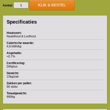
KLIK & BESTEL
Aantal:
Specificaties
Houtsoort:
Naaldhout & Loofhout
Calorische waarde:
4,8 kWh/kg
Asgehalte:
<0.7%
Certificering:
DINplus
Gewicht:
15kg/zak
Zakken per pallet:
66 stuks
Totaalgewicht:
990kg