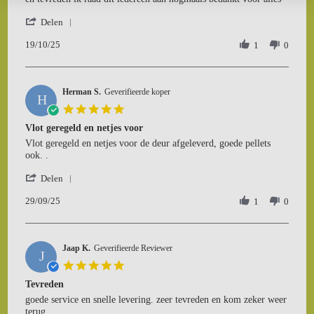
P.
de
'
on
pellets
Delen
Share
19
19/10/25
Review
1
0
Oct
by
2025
Mathieu
P.
Herman S.
on
Geverifieerde koper
H
19
5.0
Oct
star
Vlot geregeld en netjes voor
2025
rating
Review
review
Vlot geregeld en netjes voor de deur afgeleverd, goede pellets
by
stating
ook. .
Herman
Vlot
'
S.
geregeld
Delen
Share
on
en
29/09/25
Review
1
0
29
netjes
by
Sep
voor
Herman
2025
S.
Jaap K.
on
Geverifieerde Reviewer
J
29
5.0
Sep
star
Tevreden
2025
rating
Review
review
goede service en snelle levering. zeer tevreden en kom zeker weer
by
stating
terug.