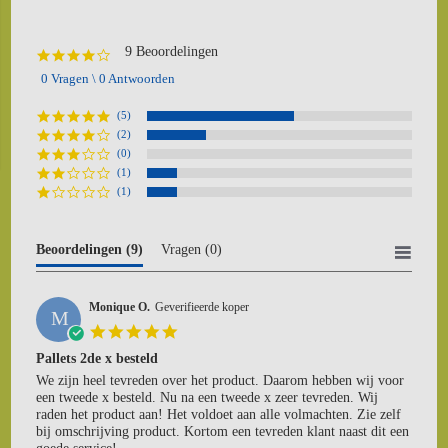
9 Beoordelingen
4.0
star
0 Vragen \ 0 Antwoorden
rating
(5)
(2)
(0)
(1)
(1)
Beoordelingen
(9)
Vragen
(0)
Monique O.
Geverifieerde koper
M
5.0
star
Pallets 2de x besteld
rating
Review
review
We zijn heel tevreden over het product. Daarom hebben wij voor
by
stating
een tweede x besteld. Nu na een tweede x zeer tevreden. Wij
Monique
Pallets
raden het product aan! Het voldoet aan alle volmachten. Zie zelf
O.
2de
bij omschrijving product. Kortom een tevreden klant naast dit een
on
x