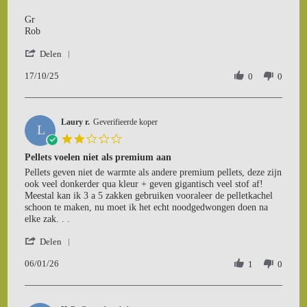
R.
afgeleverd
on
door
Gr
17
chauffeur
Rob
Oct
'
2025
Delen
Share
17/10/25
Review
0
0
by
Rob
R.
Laury r.
on
Geverifieerde koper
L
17
2.0
Oct
star
Pellets voelen niet als premium aan
2025
rating
Review
review
Pellets geven niet de warmte als andere premium pellets, deze zijn
by
stating
ook veel donkerder qua kleur + geven gigantisch veel stof af!
Laury
Pellets
Meestal kan ik 3 a 5 zakken gebruiken vooraleer de pelletkachel
r.
voelen
schoon te maken, nu moet ik het echt noodgedwongen doen na
on
niet
elke zak. . .
6
als
'
Jan
premium
Delen
Share
2026
aan
06/01/26
Review
1
0
by
Laury
r.