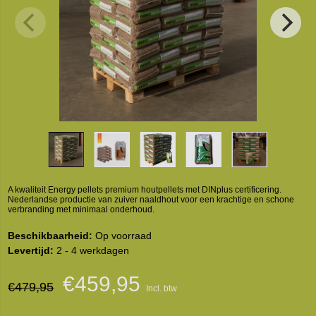
A kwaliteit Energy pellets premium houtpellets met DINplus certificering.
Nederlandse productie van zuiver naaldhout voor een krachtige en schone
verbranding met minimaal onderhoud.
Beschikbaarheid:
Op voorraad
Levertijd:
2 - 4 werkdagen
€459,95
€479,95
Incl. btw