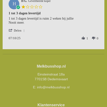
H G.
on
Geverifieerde koper
H
6
1.0
Jan
star
1 tot 3 dagen levertijd
2026
rating
Review
review
1 tot 3 dagen levertijd is ruim 2 weken bij jullie
by
stating
Nooit meer.
H
1
'
G.
tot
Delen
Share
on
3
07/10/25
Review
1
0
7
dagen
by
Oct
levertijd
H
2025
G.
on
7
Oct
Melkbusshop.nl
2025
Einsteinstraat 18a
7701SB Dedemsvaart
E:
info@melkbusshop.nl
Klantenservice