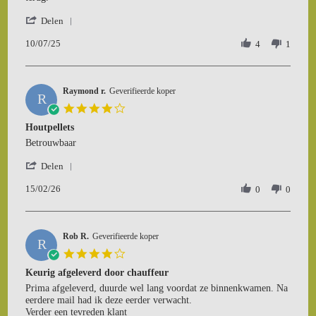
Jaap
Tevreden
'
K.
Delen
Share
on
10/07/25
Review
4
1
10
by
Jul
Jaap
2025
K.
Raymond r.
on
Geverifieerde koper
R
10
4.0
Jul
star
Houtpellets
2025
rating
Review
review
Betrouwbaar
by
stating
'
Raymond
Houtpellets
Delen
Share
r.
15/02/26
Review
0
0
on
by
15
Raymond
Feb
r.
2026
Rob R.
on
Geverifieerde koper
R
15
4.0
Feb
star
Keurig afgeleverd door chauffeur
2026
rating
Review
review
Prima afgeleverd, duurde wel lang voordat ze binnenkwamen. Na
by
stating
eerdere mail had ik deze eerder verwacht.
Rob
Keurig
Verder een tevreden klant