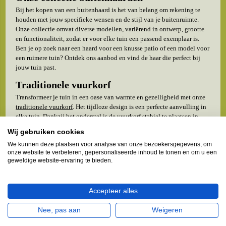
Bij het kopen van een buitenhaard is het van belang om rekening te
houden met jouw specifieke wensen en de stijl van je buitenruimte.
Onze collectie omvat diverse modellen, variërend in ontwerp, grootte
en functionaliteit, zodat er voor elke tuin een passend exemplaar is.
Ben je op zoek naar een haard voor een knusse patio of een model voor
een ruimere tuin? Ontdek ons aanbod en vind de haar die perfect bij
jouw tuin past.
Traditionele vuurkorf
Transformeer je tuin in een oase van warmte en gezelligheid met onze
traditionele vuurkorf
. Het tijdloze design is een perfecte aanvulling in
elke tuin. Dankzij het onderstel is de vuurkorf stabiel te plaatsen in
elke buitenruimte. Het onderstel kan los worden gehaald, waardoor de
Wij gebruiken cookies
vuurkorf compact kan worden opgeborgen.
We kunnen deze plaatsen voor analyse van onze bezoekersgegevens, om
Veelzijdige buitenhaarden
onze website te verbeteren, gepersonaliseerde inhoud te tonen en om u een
geweldige website-ervaring te bieden.
Naast de traditionele vuurkorf, hebben we ook moderne haarden met
een eigentijds tintje. De
Billy
en
Bobby buitenhaarden
zijn echte
allesbranders. Dankzij de dikwandige constructies zijn deze perfect
Accepteer alles
geschikt voor buiten, waardoor je het hele jaar door kunt genieten van
aangename warmte in je buitenruimte. Het slimme rookkanaal zorgt
Nee, pas aan
Weigeren
ervoor dat je niet in de rook hoeft te zitten, waardoor het comfortabel
en aangenaam vertoeven is.