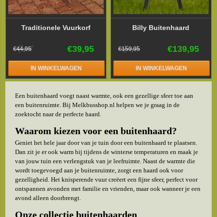
Traditionele Vuurkorf
Billy Buitenhaard
€39,95
€139,95
€44,95
€159,95
IN WINKELWAGEN
IN WINKELWAGEN
Een buitenhaard voegt naast warmte, ook een gezellige sfeer toe aan
een buitenruimte. Bij Melkbusshop.nl helpen we je graag in de
zoektocht naar de perfecte haard.
Waarom kiezen voor een buitenhaard?
Geniet het hele jaar door van je tuin door een buitenhaard te plaatsen.
Dan zit je er ook warm bij tijdens de winterse temperaturen en maak je
van jouw tuin een verlengstuk van je leefruimte. Naast de warmte die
wordt toegevoegd aan je buitenruimte, zorgt een haard ook voor
gezelligheid. Het knisperende vuur creëert een fijne sfeer, perfect voor
ontspannen avonden met familie en vrienden, maar ook wanneer je een
avond alleen doorbrengt.
Onze collectie buitenhaarden