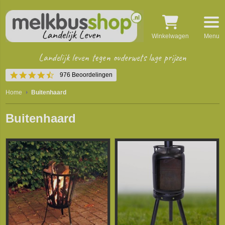
Winkelwagen
Menu
Landelijk leven tegen ouderwets lage prijzen
4.5
976 Beoordelingen
star
rating
Home
Buitenhaard
Buitenhaard