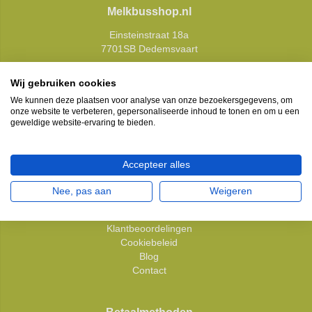
Melkbusshop.nl
Einsteinstraat 18a
7701SB Dedemsvaart
E:
info@melkbusshop.nl
Wij gebruiken cookies
We kunnen deze plaatsen voor analyse van onze bezoekersgegevens, om
onze website te verbeteren, gepersonaliseerde inhoud te tonen en om u een
geweldige website-ervaring te bieden.
Klantenservice
Over ons
Algemene voorwaarden
Accepteer alles
Privacy Policy
Betaalmethoden
Nee, pas aan
Weigeren
Verzenden & retourneren
Sitemap
Klantbeoordelingen
Cookiebeleid
Blog
Contact