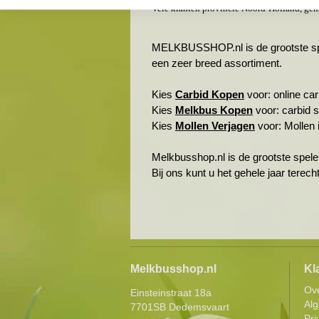
Vele klanten provincie Noord-Holland, gem
MELKBUSSHOP.nl is de grootste spele
een zeer breed assortiment.
Kies
Carbid Kopen
voor: online carb
Kies
Melkbus Kopen
voor: carbid 
Kies
Mollen Verjagen
voor: Mollen i
Melkbusshop.nl is de grootste spele
Bij ons kunt u het gehele jaar terec
Melkbusshop.nl
Kl
Ov
Einsteinstraat 18a
Al
7701SB Dedemsvaart
Pri