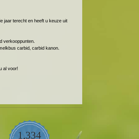
jaar terecht en heeft u keuze uit
rbid verkooppunten.
melkbus carbid, carbid kanon.
 al voor!
1,334