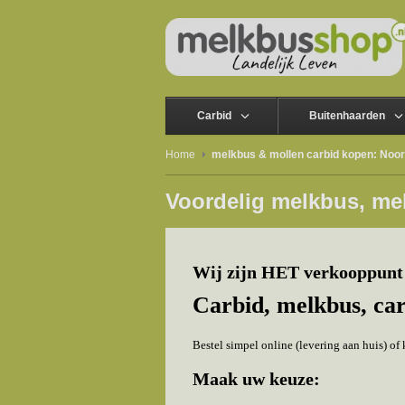
Carbid
Buitenhaarden
Home
melkbus & mollen carbid kopen: Noor
Voordelig melkbus, me
Wij zijn HET verkooppunt 
Carbid, melkbus, ca
Bestel simpel online (levering aan huis) o
Maak uw keuze: