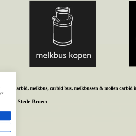
e
t voor
Carbid, melkbus, carbid bus, melkbussen & mollen carbid i
ige
meente Stede Broec: