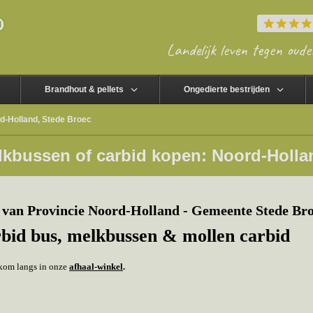
Landelijk leven tegen oude
Brandhout & pellets
Ongedierte bestrijden
d-Holland, Stede Broec
lkbussen of carbid kopen: Noord-Holla
van Provincie Noord-Holland - Gemeente Stede Bro
rbid bus, melkbussen & mollen carbid
f kom langs in onze
afhaal-winkel
.