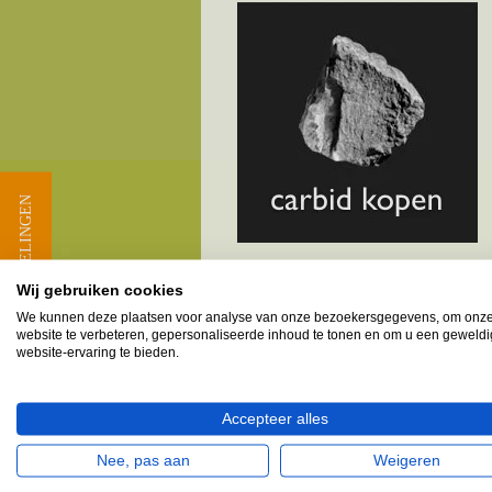
★ BEOORDELINGEN
Wij gebruiken cookies
We kunnen deze plaatsen voor analyse van onze bezoekersgegevens, om onz
Melkbusshop.nl HET verkooppun
website te verbeteren, gepersonaliseerde inhoud te tonen en om u een geweld
website-ervaring te bieden.
Provincie Noord-Holland - Ge
Bovenkarspel
Accepteer alles
Grootebroek
Nee, pas aan
Weigeren
Lutjebroek & omgeving