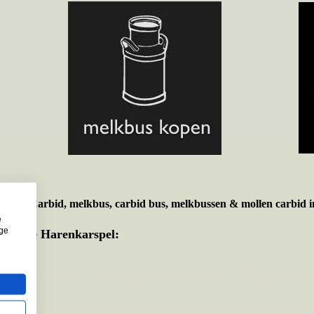
t voor
Carbid, melkbus, carbid bus, melkbussen & mollen carbid i
e
ige
emeente Harenkarspel: