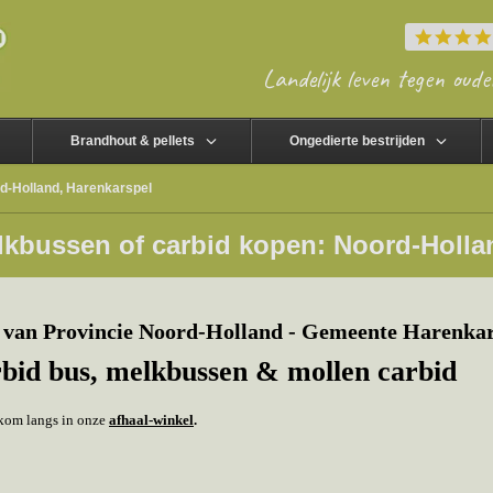
Landelijk leven tegen oude
Brandhout & pellets
Ongedierte bestrijden
d-Holland, Harenkarspel
lkbussen of carbid kopen: Noord-Holla
 van Provincie Noord-Holland - Gemeente Harenkar
rbid bus, melkbussen & mollen carbid
f kom langs in onze
afhaal-winkel
.