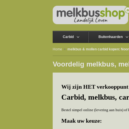
Carbid
Buitenhaarden
Home
melkbus & mollen carbid kopen: Noor
Voordelig melkbus, me
Wij zijn HET verkooppunt
Carbid, melkbus, ca
Bestel simpel online (levering aan huis) o
Maak uw keuze: