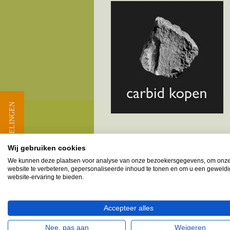
★ BEOORDELINGEN
Wij gebruiken cookies
Melkbusshop.nl HET verkooppun
We kunnen deze plaatsen voor analyse van onze bezoekersgegevens, om onz
website te verbeteren, gepersonaliseerde inhoud te tonen en om u een geweld
Provincie Noord-Holland - G
website-ervaring te bieden.
Dirkshorn
Sint Maarten
Accepteer alles
Tuitjenhorn
Nee, pas aan
Weigeren