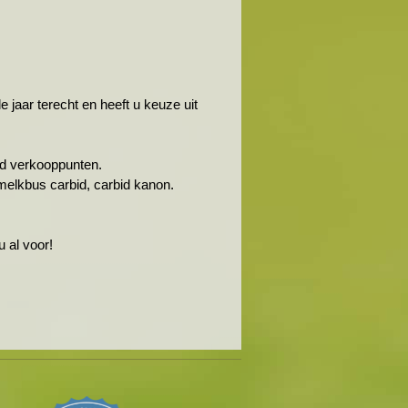
jaar terecht en heeft u keuze uit
rbid verkooppunten.
melkbus carbid, carbid kanon.
 al voor!