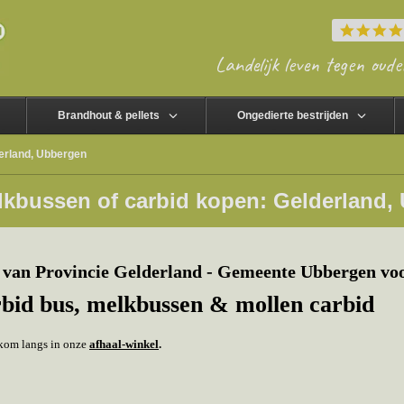
Landelijk leven tegen oude
Brandhout & pellets
Ongedierte bestrijden
erland, Ubbergen
lkbussen of carbid kopen: Gelderland,
van Provincie Gelderland - Gemeente Ubbergen vo
rbid bus, melkbussen & mollen carbid
f kom langs in onze
afhaal-winkel
.