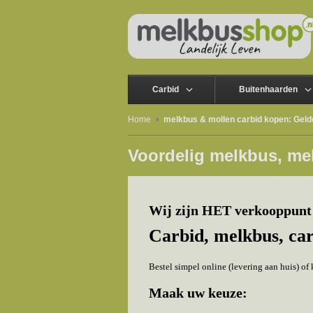
Carbid
Buitenhaarden
Home
melkbus & mollen carbid kopen: Geld
Voordelig melkbus, me
Wij zijn HET verkooppunt 
Carbid, melkbus, ca
Bestel simpel online (levering aan huis) o
Maak uw keuze: