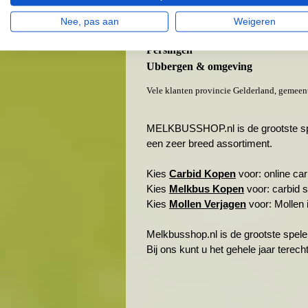
Kekerdom
Leuth
Nee, pas aan
Weigeren
Ooij
Persingen
Ubbergen & omgeving
Vele klanten provincie Gelderland, gemeen
MELKBUSSHOP.nl is de grootste spele
een zeer breed assortiment.
Kies
Carbid Kopen
voor: online carb
Kies
Melkbus Kopen
voor: carbid 
Kies
Mollen Verjagen
voor: Mollen i
Melkbusshop.nl is de grootste spele
Bij ons kunt u het gehele jaar terec