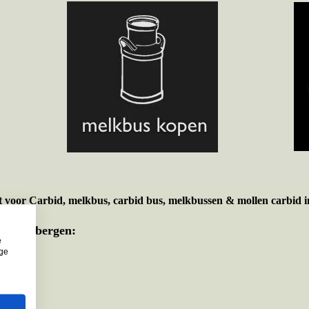
t voor
Carbid, melkbus, carbid bus, melkbussen & mollen carbid i
ente Ubbergen:
e
ige