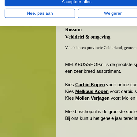
Heerewaarden
Accepteer alles
Hoenzadriel
Nee, pas aan
Weigeren
Hurwenen
Kerkdriel
Rossum
Velddriel & omgeving
Vele klanten provincie Gelderland, gemeen
MELKBUSSHOP.nl is de grootste spele
een zeer breed assortiment.
Kies
Carbid Kopen
voor: online carb
Kies
Melkbus Kopen
voor: carbid 
Kies
Mollen Verjagen
voor: Mollen i
Melkbusshop.nl is de grootste spele
Bij ons kunt u het gehele jaar terec