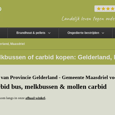
Landelijk leven tegen oude
Brandhout & pellets
Ongedierte bestrijden
erland, Maasdriel
kbussen of carbid kopen: Gelderland, 
van Provincie Gelderland - Gemeente Maasdriel vo
rbid bus, melkbussen & mollen carbid
f kom langs in onze
afhaal-winkel
.