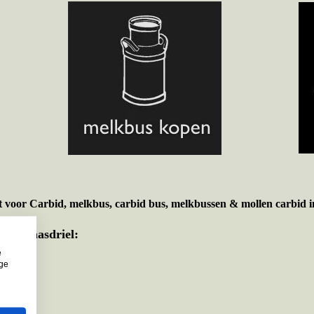
t voor
Carbid, melkbus, carbid bus, melkbussen & mollen carbid i
nte Maasdriel:
e
ige