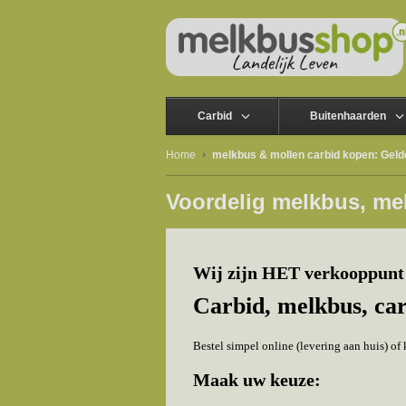
Carbid
Buitenhaarden
Home
melkbus & mollen carbid kopen: Geld
Voordelig melkbus, mel
Wij zijn HET verkooppunt 
Carbid, melkbus, ca
Bestel simpel online (levering aan huis) o
Maak uw keuze: