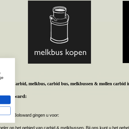
e
ige
t voor
Carbid, melkbus, carbid bus, melkbussen & mollen carbid i
te Bolsward:
emeente Bolsward gingen u voor:
r op het gebied van carbid & melkbussen. Bij ons kunt u het gehele 