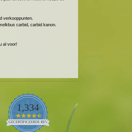
rbid verkooppunten.
melkbus carbid, carbid kanon.
 al voor!
1,334
4.5
star
GECERTIFICEERDE REVIEWS
rating