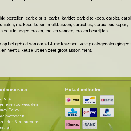
id bestellen, carbid prijs, carbit, karbiet, carbid te koop, carbiet, ca
schieten, melkbus kopen, melkbussen, carbidbus, carbid bus kopen, 
n de tuin, tegen mollen, mollen vangen, mollen bestrijden.
r op het gebied van carbid & melkbussen, vele plaatsgenoten gingen u
ht en heeft u keuze uit een zeer groot assortiment.
antenservice
Betaalmethoden
er ons
gemene voorwaarden
vacy Policy
taalmethoden
zenden & retourneren
temap