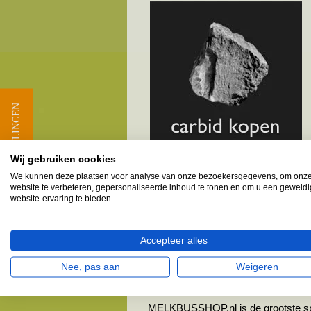
★ BEOORDELINGEN
Wij gebruiken cookies
We kunnen deze plaatsen voor analyse van onze bezoekersgegevens, om onz
website te verbeteren, gepersonaliseerde inhoud te tonen en om u een geweld
website-ervaring te bieden.
Melkbusshop.nl HET verkooppun
Provincie Friesland - Gemeen
Accepteer alles
Bolsward & omgeving
Nee, pas aan
Weigeren
Vele klanten provincie Friesland, g
MELKBUSSHOP.nl is de grootste spele