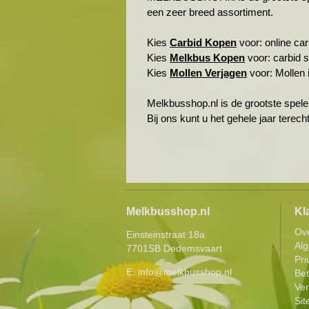
een zeer breed assortiment.
Kies
Carbid Kopen
voor: online carb
Kies
Melkbus Kopen
voor: carbid 
Kies
Mollen Verjagen
voor: Mollen i
Melkbusshop.nl is de grootste spele
Bij ons kunt u het gehele jaar terec
Melkbusshop.nl
Kl
Ov
Einsteinstraat 18a
Al
7701SB Dedemsvaart
Pri
E:
info@melkbusshop.nl
Be
Ver
Si