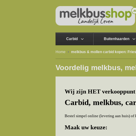
Carbid
Buitenhaarden
Home
melkbus & mollen carbid kopen: Frie
Voordelig melkbus, me
Wij zijn HET verkooppunt 
Carbid, melkbus, ca
Bestel simpel online (levering aan huis) o
Maak uw keuze: