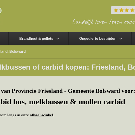
Landelijk leven tegen oude
Brandhout & pellets
Ongedierte bestrijden
sland, Bolsward
lkbussen of carbid kopen: Friesland, B
van Provincie Friesland - Gemeente Bolsward voor
rbid bus, melkbussen & mollen carbid
f kom langs in onze
afhaal-winkel
.