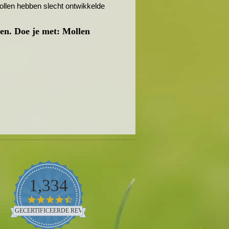
Mollen hebben slecht ontwikkelde
den. Doe je met: Mollen
1,334
4.5
star
GECERTIFICEERDE REVIEWS
rating