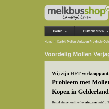
Carbid
Buitenhaarden
Home
Carbid Mollen Verjagen Provincie Gel
Voordelig Mollen Verja
Wij zijn HET verkooppunt 
Probleem met Mollen
Kopen in
Gelderland
Bestel simpel online (levering aan huis) o