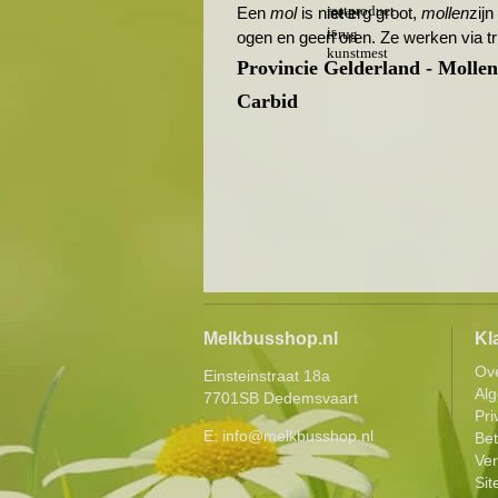
Een
mol
is niet erg groot,
mollen
zij
ogen en geen oren. Ze werken via tr
Provincie Gelderland - Mollen
Carbid
Melkbusshop.nl
Kl
Ov
Einsteinstraat 18a
Al
7701SB Dedemsvaart
Pri
E:
info@melkbusshop.nl
Be
Ver
Si