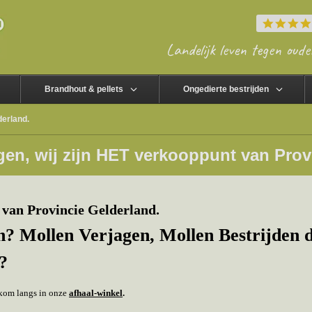
Landelijk leven tegen oude
Brandhout & pellets
Ongedierte bestrijden
derland.
gen, wij zijn HET verkooppunt van Prov
van Provincie Gelderland.
? Mollen Verjagen, Mollen Bestrijden 
?
f kom langs in onze
afhaal-winkel
.