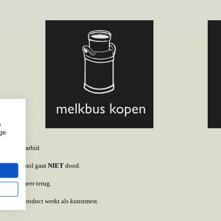
e
ige
agen met carbid.
oord: de mol gaat
NIET
dood.
NOOIT
meer terug.
lijk
: restproduct werkt als kunstmest.