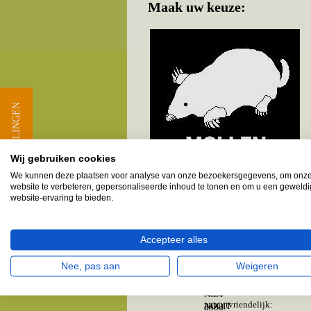
Maak uw keuze:
★ BEOORDELINGEN
Wij gebruiken cookies
We kunnen deze plaatsen voor analyse van onze bezoekersgegevens, om onz
website te verbeteren, gepersonaliseerde inhoud te tonen en om u een geweld
website-ervaring te bieden.
Uniek
: mollen verj
Ecologisch verantw
Accepteer alles
Dezelfde mol komt
Nee, pas aan
Weigeren
Puur
natuurvriende