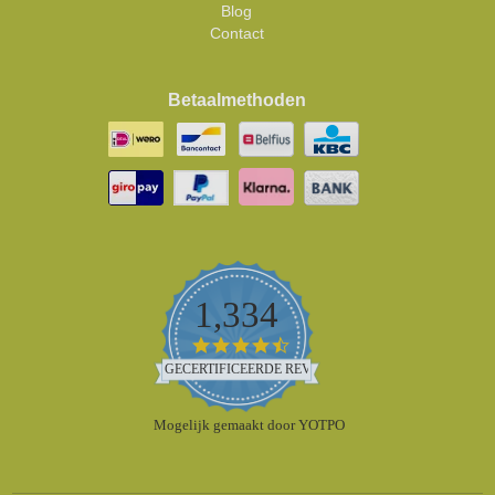
Blog
Contact
Betaalmethoden
1,334
4.5
star
GECERTIFICEERDE REVIEWS
rating
Mogelijk gemaakt door YOTPO