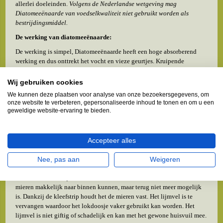
allerlei doeleinden.
Volgens de Nederlandse wetgeving mag
Diatomeeënaarde van voedselkwaliteit niet gebruikt worden als
bestrijdingsmiddel.
De werking van diatomeeënaarde:
De werking is simpel, Diatomeeënaarde heeft een hoge absorberend
werking en dus onttrekt het vocht en vieze geurtjes. Kruipende
insecten zoals mieren, zilvervisjes, bedwantsen en tal van andere
insecten hebben een exoskelet oftewel een uitwendig skelet als
Wij gebruiken cookies
beschermlaag. Dit beschermlaagje wordt aangetast wanneer de insecten
We kunnen deze plaatsen voor analyse van onze bezoekersgegevens, om
in aanraking komen met diatomeeënaarde waardoor ze zullen
onze website te verbeteren, gepersonaliseerde inhoud te tonen en om u een
uitdrogen.
geweldige website-ervaring te bieden.
N.B. Bij het gebruik van diatomeeënaarde wordt aanbevolen
handschoenen, stofbril en stofmasker te gebruiken. Hoewel onze
Accepteer alles
diatomeeënaarde 100% natuurlijk is en niet giftig, kan direct contact
wel zorgen voor irritatie aan huid, ogen en/of luchtwegen.
Nee, pas aan
Weigeren
Mierenlokdoosjes
Het mierenlokdoosje heeft een doolhofstelsel in trechtervorm waardoor
mieren makkelijk naar binnen kunnen, maar terug niet meer mogelijk
is. Dankzij de kleefstrip houdt het de mieren vast. Het lijmvel is te
vervangen waardoor het lokdoosje vaker gebruikt kan worden. Het
lijmvel is niet giftig of schadelijk en kan met het gewone huisvuil mee.