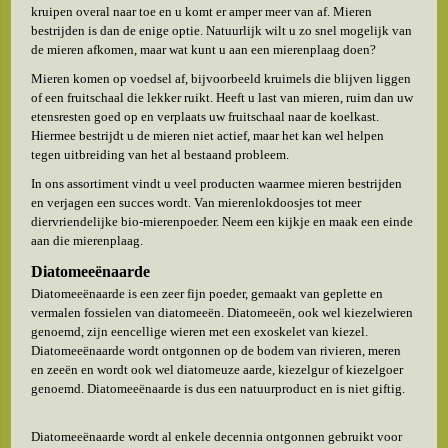
kruipen overal naar toe en u komt er amper meer van af. Mieren
bestrijden is dan de enige optie. Natuurlijk wilt u zo snel mogelijk van
de mieren afkomen, maar wat kunt u aan een mierenplaag doen?
Mieren komen op voedsel af, bijvoorbeeld kruimels die blijven liggen
of een fruitschaal die lekker ruikt. Heeft u last van mieren, ruim dan uw
etensresten goed op en verplaats uw fruitschaal naar de koelkast.
Hiermee bestrijdt u de mieren niet actief, maar het kan wel helpen
tegen uitbreiding van het al bestaand probleem.
In ons assortiment vindt u veel producten waarmee mieren bestrijden
en verjagen een succes wordt. Van mierenlokdoosjes tot meer
diervriendelijke bio-mierenpoeder. Neem een kijkje en maak een einde
aan die mierenplaag.
Diatomeeënaarde
Diatomeeënaarde is een zeer fijn poeder, gemaakt van geplette en
vermalen fossielen van diatomeeën. Diatomeeën, ook wel kiezelwieren
genoemd, zijn eencellige wieren met een exoskelet van kiezel.
Diatomeeënaarde wordt ontgonnen op de bodem van rivieren, meren
en zeeën en wordt ook wel diatomeuze aarde, kiezelgur of kiezelgoer
genoemd. Diatomeeënaarde is dus een natuurproduct en is niet giftig.
Diatomeeënaarde wordt al enkele decennia ontgonnen gebruikt voor