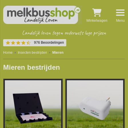
Winkelwagen
Menu
Landelijk leven tegen ouderwets lage prijzen
4.5
976 Beoordelingen
star
rating
Home
Insecten bestrijden
Mieren
Mieren bestrijden